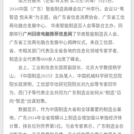
南方日报讯（记者/肖文舸 实习生/洪海）5月5日，
2016中国（广东）智能制造高峰会在广州举行。会议以“粤
智造 悦未来”为主题，由广东省信息消费协会、广东省工信
两化融合发展中心、 华南智能制造百人会等联合主办，同
期举行
广州回收电脑推荐信息网
了华南智能制造百人会、
广东省工信两化融合发展中心揭牌仪式。来自工信部、
省、市相关部门代表及全省各地的信息化领域专家学者、
制造企业代表等600余人出席了峰会。
会上，工业和信息化部原副部长、北京大学教授杨学
山，《中国制造2025》主执笔人、中国机械科学研究总院
院长屈贤明，工信部华信研究院院长刘九如等专家同华
为、西门子等代表企业共同为广东制造业如何从“制造”迈
向“智造”出谋划策。
数据显示，作为中国制造大省和全球重要的制造业基
地，广东2014年全省规模以上制造业增加值以单独经济体
计算，排名位列世界第5位。与会专家表示，广东制造业在