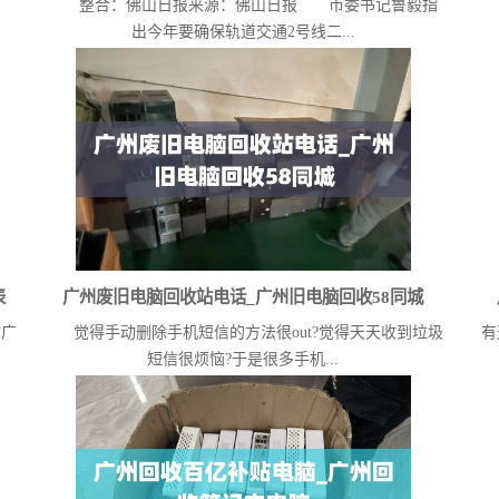
】
整合：佛山日报来源：佛山日报 市委书记鲁毅指
临
出今年要确保轨道交通2号线二...
表
广州废旧电脑回收站电话_广州旧电脑回收58同城
广
觉得手动删除手机短信的方法很out?觉得天天收到垃圾
有
短信很烦恼?于是很多手机...