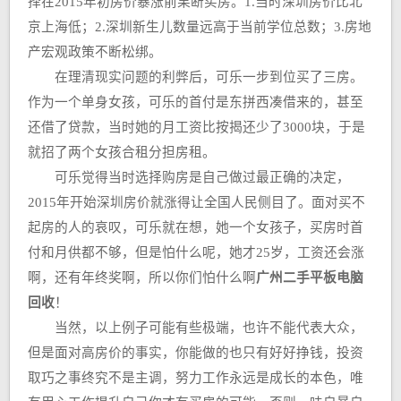
择在2015年初房价暴涨前果断买房。1.当时深圳房价比北
京上海低；2.深圳新生儿数量远高于当前学位总数；3.房地
产宏观政策不断松绑。
在理清现实问题的利弊后，可乐一步到位买了三房。
作为一个单身女孩，可乐的首付是东拼西凑借来的，甚至
还借了贷款，当时她的月工资比按揭还少了3000块，于是
就招了两个女孩合租分担房租。
可乐觉得当时选择购房是自己做过最正确的决定，
2015年开始深圳房价就涨得让全国人民侧目了。面对买不
起房的人的哀叹，可乐就在想，她一个女孩子，买房时首
付和月供都不够，但是怕什么呢，她才25岁，工资还会涨
啊，还有年终奖啊，所以你们怕什么啊
广州二手平板电脑
回收
！
当然，以上例子可能有些极端，也许不能代表大众，
但是面对高房价的事实，你能做的也只有好好挣钱，投资
取巧之事终究不是主调，努力工作永远是成长的本色，唯