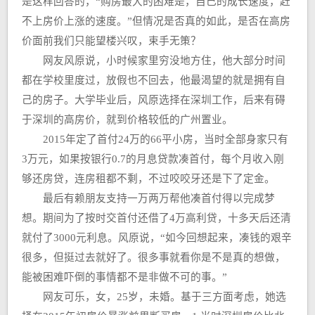
是这样回答的，“购房最大的困难是，自己的成长速度，赶
不上房价上涨的速度。”但情况是否真的如此，是否在高房
价面前我们只能望楼兴叹，束手无策？
网友风原说，小时候家里穷没地方住，他大部分时间
都在学校里度过，放假也不回去，他最渴望的就是拥有自
己的房子。大学毕业后，风原选择在深圳工作，后来有碍
于深圳的高房价，就到价格较低的广州置业。
2015年定了首付24万的66平小房，当时全部身家只有
3万元，如果按银行0.7的月息贷款凑首付，每个月收入刚
够还房贷，连房租都不剩，不过咬咬牙还是下了定金。
最后有赖朋友支持一万两万帮他凑首付得以完成梦
想。期间为了按时交首付还借了4万高利贷，十多天后还清
就付了3000元利息。风原说，“如今回想起来，凑钱的艰辛
很多，但挺过去就好了。很多事就看你是不是真的想做，
能被困难吓倒的事情都不是非做不可的事。”
网友可乐，女，25岁，未婚。基于三方面考虑，她选