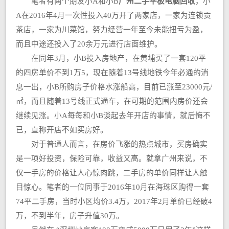
笔者有两个朋友小A和小B
广州二手平板电脑回收
，小
A在2016年4月一次性投入40万开了两家店，一家为连锁贡
茶店，一家为川菜馆，努力经营一年至今未能扭亏为盈，
而且中途还投入了20余万元进行店面维护。
在同年3月，小B投入房地产，在黄埔买了一套120平
的四房单价不到1万5，现在随着13号线地铁今年必通的消
息一出，小B所购房子价格水涨船高，目前已涨至23000元/
㎡，而且随着13号线正式通车，在可期的范围内房价还会
继续见涨。小A每每和小B谈起去年开店的事情，就后悔不
已，直称开店不如买房好。
对于普通人而言，在房价飞涨的热点城市，买房确实
是一项好投资，保险可靠，收益又高。就拿广州来说，不
仅一手房的价格让人心惊肉跳，二手房的单价同样让人触
目惊心。笔者的一位同事于2016年10月在海珠区购得一套
74平二手房，当时小区均价3.4万，2017年2月单价已经破4
万，不到半年，房子升值30万。