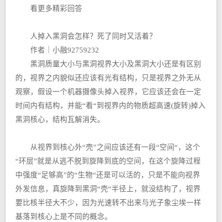
看更多精彩回答
人掉入黑洞会怎样？死了同时又活着？
作者｜小融92759232
黑洞质量大小与黑洞视界大小及黑洞大小还是有区别
的，视界之内貌似还应该有光有结构，只是视界之外无从
观察，假设一个机器摄像头掉入视界，它应该还会在一定
时间内有结构，并能“看“到视界内的物质超高速(旋转)掉入
黑洞核心，结构瓦解消失。
从视界到核心外“壳”之间应该还有一段“空间“，这个
“环层”就是从逃不脱到旋降到底的空间，在这个旋降过程
中强度“足够高”的“生物“还是可以活的，只是不能向视界
外发信息，真旋降到黑洞“壳“半径上，就没结构了，视界
要比核半径大不少，因为光速转不出来与光子象尘埃一样
基落到核心上是不同的概念。