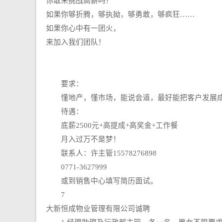
你敢来挑战高薪吗？
如果你够折腾，够执拗，够勇敢，够疯狂……
如果你心中有一团火，
来加入我们团队！
要求：
懂地产，懂市场，能说会道，最好能把客户发展成
待遇：
底薪2500元+高提成+高奖金+工作餐
月入过万不是梦！
联系人：许主管15578276898
0771-3627999
或到销售中心填写简历面试。
7
大新恒成物业管理有限公司诚聘