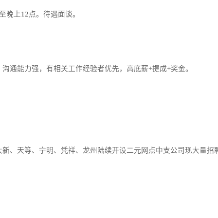
晚上12点。待遇面谈。
通能力强，有相关工作经验者优先，高底薪+提成+奖金。
新、天等、宁明、凭祥、龙州陆续开设二元网点中支公司现大量招