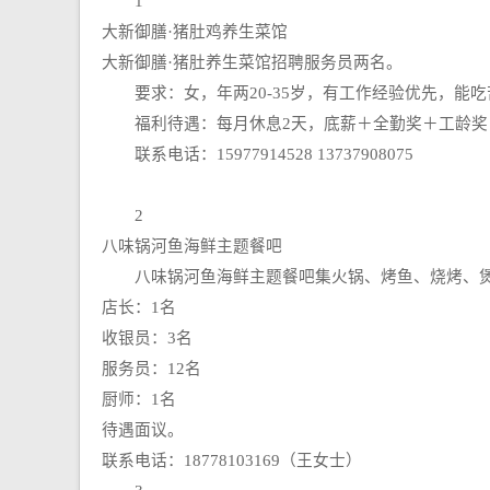
1
大新御膳·猪肚鸡养生菜馆
大新御膳·猪肚养生菜馆招聘服务员两名。
要求：女，年两20-35岁，有工作经验优先，能吃
福利待遇：每月休息2天，底薪＋全勤奖＋工龄奖
联系电话：15977914528 13737908075
2
八味锅河鱼海鲜主题餐吧
八味锅河鱼海鲜主题餐吧集火锅、烤鱼、烧烤、煲
店长：1名
收银员：3名
服务员：12名
厨师：1名
待遇面议。
联系电话：18778103169（王女士）