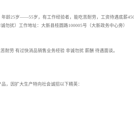
5岁――55岁，有工作经验者，能吃苦耐劳，工资待遇底薪4500
（非诚勿扰）工作地址：大新县桂圆路100005号（大新政务中心旁）
耐劳 有过快消品销售业务经验 非诚勿扰 薪酬 待遇面谈。
品，因扩大生产特向社会诚招以下精英：