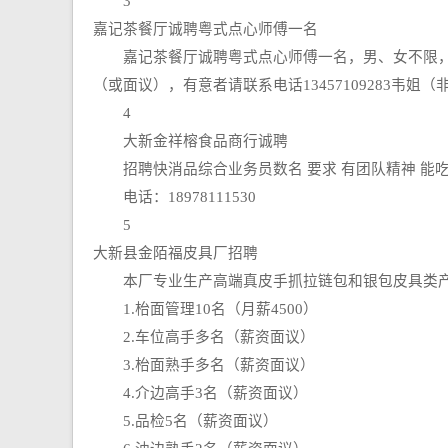
3
嘉记茶餐厅诚聘粤式点心师傅一名
嘉记茶餐厅诚聘粤式点心师傅一名，男、女不限，年龄2
（或面议），有意者请联系电话13457109283韦姐
4
大新金祥榕食品商行诚聘
招聘快消品综合业务员数名 要求 有团队精神 能吃苦
电话：18978111530
5
大新县金陌福皮具厂招聘
本厂专业生产高端真皮手抓拉链包和银包皮具类产
1.枱面管理10名（月薪4500）
2.车位高手多名（薪资面议）
3.枱面熟手多名（薪资面议）
4.介边高手3名（薪资面议）
5.品检5名（薪资面议）