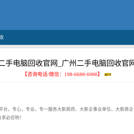
收
二手电脑回收官网_广州二手电脑回收官
【咨询电话/微信：
198-6688-6988
】
官网平台，专心，专业，专一服务大新政府、大新企事业单位、大新商
有求必应哟！