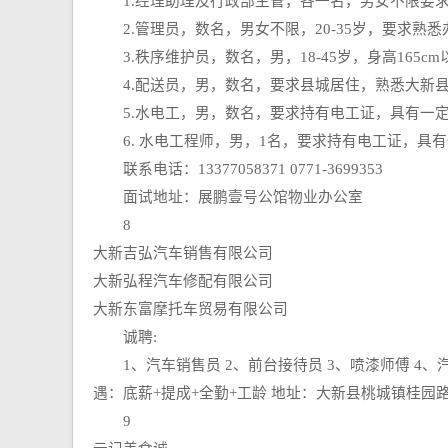
1.经理助理及行政部主管，各一名，男女不限要求
2.管理员，数名，男女不限，20-35岁，要求熟
3.秩序维护员，数名，男，18-45岁，身高165c
4.配送员，男，数名，要求县城居住，熟悉大新县城
5.水电工，男，数名，要求持有电工证，具有一定
6. 水电工程师，男，1名，要求持有电工证，具
联系电话：13377058371 0771-3699353
面试地址：展鹏壹号公馆物业办公室
8
大新吉弘汽车销售有限公司
大新弘程汽车修配有限公司
大新东富摩托车贸易有限公司
诚聘:
1、汽车销售员 2、前台接待员 3、喷漆师傅 4、汽
遇：底薪+提成+全勤+工龄 地址：大新县桃城镇桂园路吉弘
9