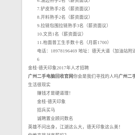
6.油边熟手2名（薪资面议）
7.铲皮熟手2名（薪资面议）
8.开料熟手2名（薪资面议）
9.拉链包围拉链熟手3名（薪资面议）
10.文员1名（薪资面议）
11.枱面普工生手数十名（月薪1700）
电话：18978196469 地址：德天大道（加油站附
6
金桂·德天印象2017年人才招聘
广州二手电脑回收官网
你会是我们寻找的人吗
广州二
生活很现实
赚钱才是硬道理！
金桂·德天印象
招兵买马
诚聘置业顾问数名
英雄不问出身，江湖这么大，德天印象这么美！