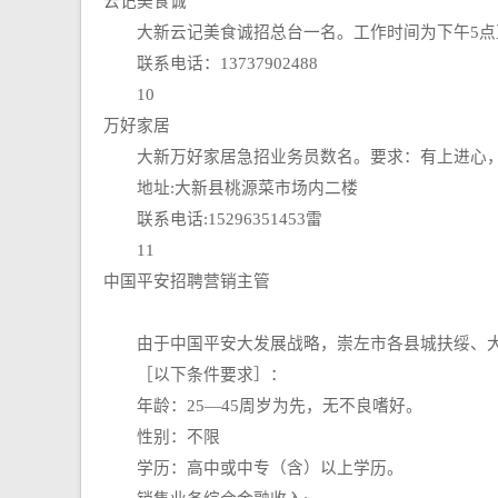
云记美食诚
大新云记美食诚招总台一名。工作时间为下午5点至
联系电话：13737902488
10
万好家居
大新万好家居急招业务员数名。要求：有上进心，沟
地址:大新县桃源菜市场内二楼
联系电话:15296351453雷
11
中国平安招聘营销主管
由于中国平安大发展战略，崇左市各县城扶绥、大
［以下条件要求］：
年龄：25—45周岁为先，无不良嗜好。
性别：不限
学历：高中或中专（含）以上学历。