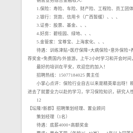
销售业务综合金融收入:
1.保险：寿险、车险、财产险、工程险、员工团体
2.银行：货款、信用卡（广西暂缓）、、、
3.证劵：股票、基金、、、
4.好房：碧桂园、绿地、、、
5.金管家：宝尊宝、上海家化、、、
待遇：训练津贴+医疗保障+大病保险+意外保险+养老
荐奖金+免费国内/外旅游。上午2小时学习和开会时
最好的培训在平安，欢迎您的加入！
招聘热线：15077184025 黄主任
小掌心点评：保险行业自古以来是精英辈出呀！精英
进去了就要全力以赴的学习，学习保险知识，研究人
12
【坛隆?新郡】招聘策划经理、置业顾问
策划经理（1名）
待遇：底薪4000+高额奖金