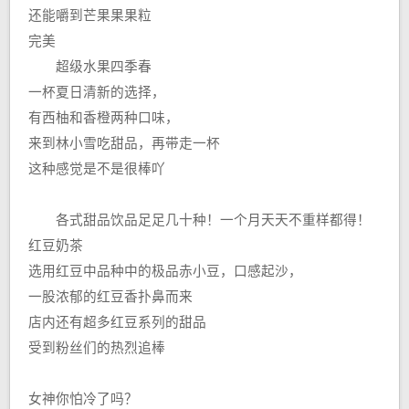
还能嚼到芒果果果粒
完美
超级水果四季春
一杯夏日清新的选择，
有西柚和香橙两种口味，
来到林小雪吃甜品，再带走一杯
这种感觉是不是很棒吖
各式甜品饮品足足几十种！一个月天天不重样都得！
红豆奶茶
选用红豆中品种中的极品赤小豆，口感起沙，
一股浓郁的红豆香扑鼻而来
店内还有超多红豆系列的甜品
受到粉丝们的热烈追棒
女神你怕冷了吗？