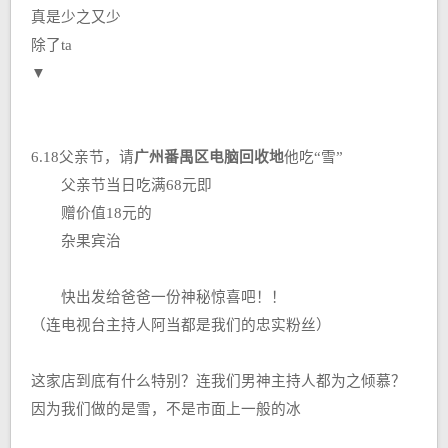
真是少之又少
除了ta
▼
6.18父亲节，请
广州番禺区电脑回收地
他吃“雪”
父亲节当日吃满68元即
赠价值18元的
杂果宾治
快出发给爸爸一份神秘惊喜吧！！
（连电视台主持人阿当都是我们的忠实粉丝）
这家店到底有什么特别？连我们男神主持人都为之倾慕？
因为我们做的是雪，不是市面上一般的冰