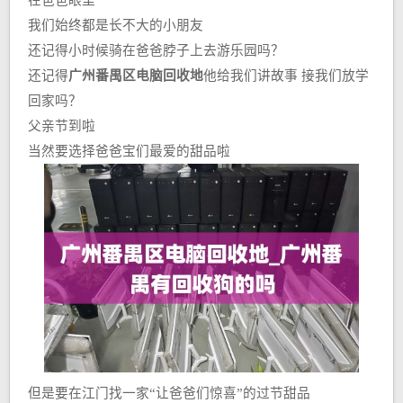
在爸爸眼里
我们始终都是长不大的小朋友
还记得小时候骑在爸爸脖子上去游乐园吗？
还记得
广州番禺区电脑回收地
他给我们讲故事 接我们放学
回家吗？
父亲节到啦
当然要选择爸爸宝们最爱的甜品啦
但是要在江门找一家“让爸爸们惊喜”的过节甜品