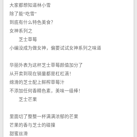
大家都想知道林小雪
除了能“吃雪”
到底有什么特色美食？
女神系列之
芝士草莓
小编没成为做女神，偏要试试女神系列之味道
华丽外表为这杯芝士草莓颜值加分了
从开卖到现在销量都是杠杠滴！
绵滑的芝士配上鲜榨草莓汁
不添加任何香精色素，美味一级棒！
芝士芒果
里面切了整整一杯满满浓郁的芒果
芒果的香与芝士的碰撞
甜蜜丝滑