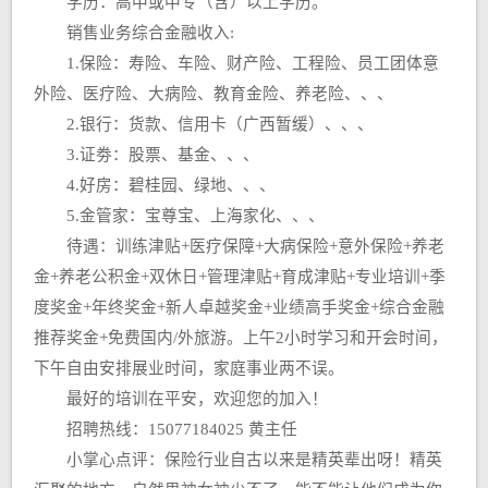
学历：高中或中专（含）以上学历。
销售业务综合金融收入:
1.保险：寿险、车险、财产险、工程险、员工团体意
外险、医疗险、大病险、教育金险、养老险、、、
2.银行：货款、信用卡（广西暂缓）、、、
3.证劵：股票、基金、、、
4.好房：碧桂园、绿地、、、
5.金管家：宝尊宝、上海家化、、、
待遇：训练津贴+医疗保障+大病保险+意外保险+养老
金+养老公积金+双休日+管理津贴+育成津贴+专业培训+季
度奖金+年终奖金+新人卓越奖金+业绩高手奖金+综合金融
推荐奖金+免费国内/外旅游。上午2小时学习和开会时间，
下午自由安排展业时间，家庭事业两不误。
最好的培训在平安，欢迎您的加入！
招聘热线：15077184025 黄主任
小掌心点评：保险行业自古以来是精英辈出呀！精英