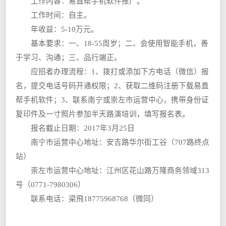
工作内容：易直帮手机软件推广。
工作时间：自主。
年收益：5-10万元。
基本要求：一、18-55周岁；二、会使用智能手机，善
于学习、沟通；三、品行端正。
应招者办理流程：1、拨打或添加下方电话（微信）报
名，提交电话号码开通权限；2、获取二维码注册下载易直
帮手机软件；3、联系南宁或崇左市运营中心，携带身份证
复印件及一寸照片参加半天路演培训，填写报名表。
报名截止日期：2017年3月25日
南宁市运营中心地址：安吉路华尔街工谷（707路终点
站）
崇左市运营中心地址：江州区花山路万隆商务领域313
号（0771-7980306）
联系电话：梁飛18775968768（微同）