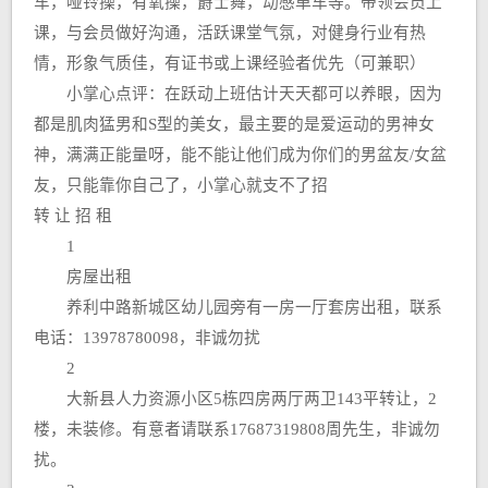
车，哑铃操，有氧操，爵士舞，动感单车等。带领会员上
课，与会员做好沟通，活跃课堂气氛，对健身行业有热
情，形象气质佳，有证书或上课经验者优先（可兼职）
小掌心点评：在跃动上班估计天天都可以养眼，因为
都是肌肉猛男和S型的美女，最主要的是爱运动的男神女
神，满满正能量呀，能不能让他们成为你们的男盆友/女盆
友，只能靠你自己了，小掌心就支不了招
转 让 招 租
1
房屋出租
养利中路新城区幼儿园旁有一房一厅套房出租，联系
电话：13978780098，非诚勿扰
2
大新县人力资源小区5栋四房两厅两卫143平转让，2
楼，未装修。有意者请联系17687319808周先生，非诚勿
扰。