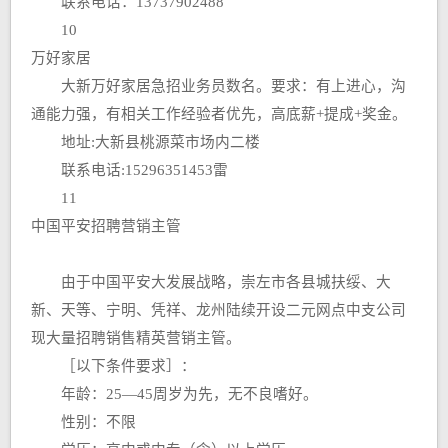
联系电话：13737902488
10
万好家居
大新万好家居急招业务员数名。要求：有上进心，沟
通能力强，有相关工作经验者优先，高底薪+提成+奖金。
地址:大新县桃源菜市场内二楼
联系电话:15296351453雷
11
中国平安招聘营销主管
由于中国平安大发展战略，崇左市各县城扶绥、大
新、天等、宁明、凭祥、龙州陆续开设二元网点中支公司
现大量招聘销售精英营销主管。
［以下条件要求］：
年龄：25—45周岁为先，无不良嗜好。
性别：不限