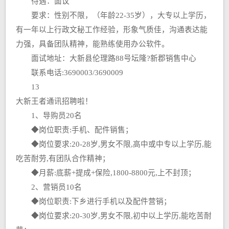
待遇：面议
要求：性别不限，（年龄22-35岁），大专以上学历，
有一年以上行政文秘工作经验，形象气质佳，沟通表达能
力强，具备团队精神，能熟练使用办公软件。
面试地址：大新县伦理路88号坛隆?新郡销售中心
联系电话:3690003/3690009
13
大新王者通讯招聘啦！
1、导购员20名
◆岗位职责:手机、配件销售；
◆岗位要求:20-28岁,男女不限,高中或中专以上学历,能
吃苦耐劳,有团队合作精神；
◆月薪:底薪+提成+保险,1800-8800元,上不封顶；
2、营销员10名
◆岗位职责:下乡进行手机以及配件营销；
◆岗位要求:20-30岁,男女不限,初中以上学历,能吃苦耐