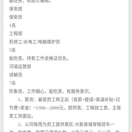
能吃苦，有厨艺基础。
保安部
保安员
1名
工程部
机修工/水电工/电脑维护员
5名
能吃苦，持有工作资格证优先。
河道运营部
讲解员
7名
形象佳，工作细心，能吃苦，有服务意识。
1、薪资：基层员工转正后（底薪+提成+高温补贴+过
节费+奖金）=1300—2000元，厨师类、工程技工类、主管
类工资面议。
2、公司每周为员工提供景区-大新县城穿梭班车一