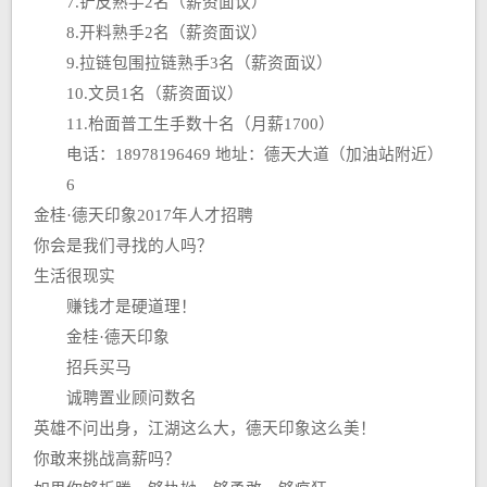
7.铲皮熟手2名（薪资面议）
8.开料熟手2名（薪资面议）
9.拉链包围拉链熟手3名（薪资面议）
10.文员1名（薪资面议）
11.枱面普工生手数十名（月薪1700）
电话：18978196469 地址：德天大道（加油站附近）
6
金桂·德天印象2017年人才招聘
你会是我们寻找的人吗？
生活很现实
赚钱才是硬道理！
金桂·德天印象
招兵买马
诚聘置业顾问数名
英雄不问出身，江湖这么大，德天印象这么美！
你敢来挑战高薪吗？