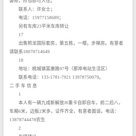
装修，拎包即可入住。
联系人：许女士；
电话：15977158689；
另有车库23平米车库转让
17
出售熙龙国际套房，第五栋，一楼。步梯房。有意者
请联系18070714649
18
地址：桃城镇富康路97号（那岸电站生活区）
联系电话：133-1781-7921 13978750079。
二 手 车 信 息
1
本人有一辆九成新解放J6重卡自卸自车，前二后八，
车厢6米，边板2米多，证件齐全，有意者面谈。电话：
13878744478农生
2