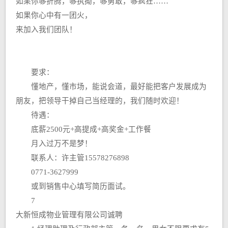
如果你够折腾，够执拗，够勇敢，够疯狂……
如果你心中有一团火，
来加入我们团队！
要求：
懂地产，懂市场，能说会道，最好能把客户发展成为
朋友，把领导干掉自己当经理的，我们随时欢迎！
待遇：
底薪2500元+高提成+高奖金+工作餐
月入过万不是梦！
联系人：许主管15578276898
0771-3627999
或到销售中心填写简历面试。
7
大新恒成物业管理有限公司诚聘