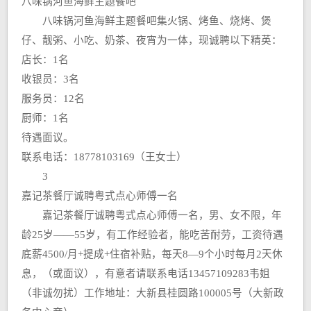
八味锅河鱼海鲜主题餐吧
八味锅河鱼海鲜主题餐吧集火锅、烤鱼、烧烤、煲
仔、靓粥、小吃、奶茶、夜宵为一体，现诚聘以下精英：
店长：1名
收银员：3名
服务员：12名
厨师：1名
待遇面议。
联系电话：18778103169（王女士）
3
嘉记茶餐厅诚聘粤式点心师傅一名
嘉记茶餐厅诚聘粤式点心师傅一名，男、女不限，年
龄25岁――55岁，有工作经验者，能吃苦耐劳，工资待遇
底薪4500/月+提成+住宿补贴，每天8―9个小时每月2天休
息，（或面议），有意者请联系电话13457109283韦姐
（非诚勿扰）工作地址：大新县桂圆路100005号（大新政