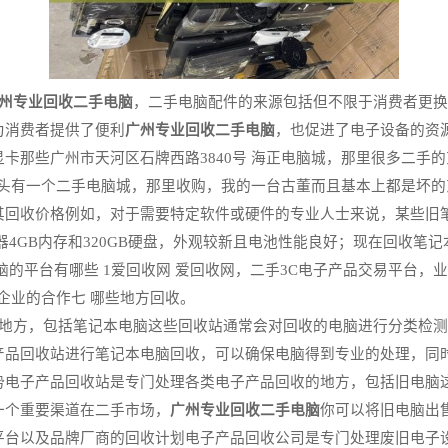
州专业回收二手电脑
，二手电脑配件的来源包括但不限于消费者更换
为消费者提供了便利
广州专业回收二手电脑
，也促进了电子设备的资
卡那些广州市天河区石牌西路3840号 海正电脑城，那里很多二手
头有一个二手电脑城，那里收购，我的一台古董而且基本上都是坏的东
其回收价格例如，对于需要特定软件或硬件的专业人士来说，某些旧
i5处理器4GB内存和320GB硬盘，外观较新且电池性能良好；现在回
脑的平台有哪些 1爱回收网 爱回收网，二手3C电子产品交易平台
等企业的合作七 哪些地方回收。
的地方，包括笔记本电脑这些回收站通常会对回收的电脑进行分类检
产品回收站进行笔记本电脑回收，可以确保电脑得到专业的处理，同
势电子产品回收站是专门处理各类电子产品回收的地方，包括旧电脑
一个重要渠道在二手市场，
广州专业回收二手电脑
你可以将旧电脑出
平台以及品牌厂商的回收计划电子产品回收公司是专门处理废旧电子