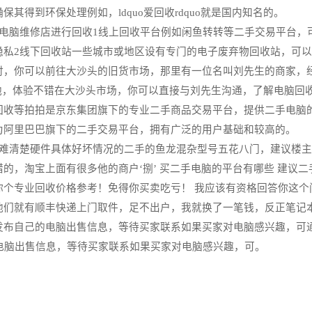
得到环保处理例如，ldquo爱回收rdquo就是国内知名的。
收电脑维修店进行回收1线上回收平台例如闲鱼转转等二手交易平台，
隐私2线下回收站一些城市或地区设有专门的电子废弃物回收站，可
时，你可以前往大沙头的旧货市场，那里有一位名叫刘先生的商家，
出售给他，体验不错在大沙头市场，你可以直接与刘先生沟通，了解电脑
回收等拍拍是京东集团旗下的专业二手商品交易平台，提供二手电脑
为阿里巴巴旗下的二手交易平台，拥有广泛的用户基础和较高的。
很难清楚硬件具体好坏情况的二手的鱼龙混杂型号五花八门，建议楼
的，淘宝上面有很多他的商户‘捌’ 买二手电脑的平台有哪些 建议
你个专业回收价格参考！免得你买卖吃亏！ 我应该有资格回答你这个
他们就有顺丰快递上门取件，足不出户，我就换了一笔钱，反正笔记
发布自己的电脑出售信息，等待买家联系如果买家对电脑感兴趣，可通
电脑出售信息，等待买家联系如果买家对电脑感兴趣，可。