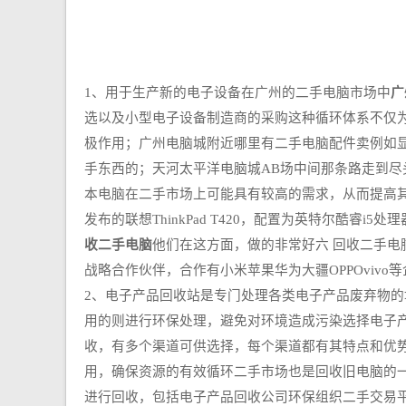
1、用于生产新的电子设备在广州的二手电脑市场中
广
选以及小型电子设备制造商的采购这种循环体系不仅
极作用；广州电脑城附近哪里有二手电脑配件卖例如显
手东西的；天河太平洋电脑城AB场中间那条路走到尽
本电脑在二手市场上可能具有较高的需求，从而提高
发布的联想ThinkPad T420，配置为英特尔酷睿
收二手电脑
他们在这方面，做的非常好六 回收二手电
战略合作伙伴，合作有小米苹果华为大疆OPPOvivo
2、电子产品回收站是专门处理各类电子产品废弃物
用的则进行环保处理，避免对环境造成污染选择电子
收，有多个渠道可供选择，每个渠道都有其特点和优
用，确保资源的有效循环二手市场也是回收旧电脑的
进行回收，包括电子产品回收公司环保组织二手交易