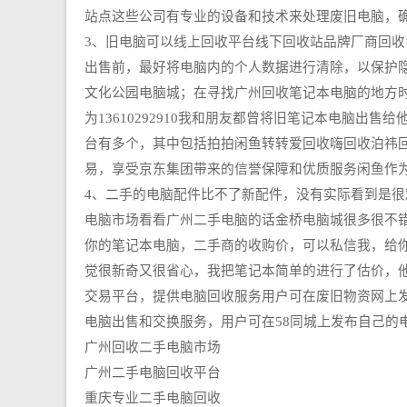
站点这些公司有专业的设备和技术来处理废旧电脑，确保其
3、旧电脑可以线上回收平台线下回收站品牌厂商回
出售前，最好将电脑内的个人数据进行清除，以保护
文化公园电脑城；在寻找广州回收笔记本电脑的地方
为13610292910我和朋友都曾将旧笔记本电脑
台有多个，其中包括拍拍闲鱼转转爱回收嗨回收泊祎
易，享受京东集团带来的信誉保障和优质服务闲鱼作
4、二手的电脑配件比不了新配件，没有实际看到是
电脑市场看看广州二手电脑的话金桥电脑城很多很不错
你的笔记本电脑，二手商的收购价，可以私信我，给
觉很新奇又很省心，我把笔记本简单的进行了估价，
交易平台，提供电脑回收服务用户可在废旧物资网上
电脑出售和交换服务，用户可在58同城上发布自己的
广州回收二手电脑市场
广州二手电脑回收平台
重庆专业二手电脑回收