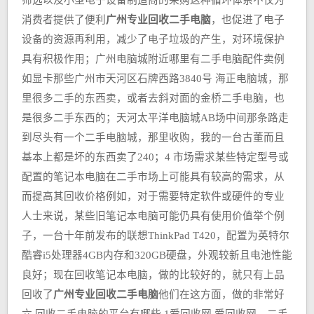
筛选以及小型电子设备制造商的采购这种循环体系不仅为
消费者提供了便利
广州专业回收二手电脑
，也促进了电子
设备的资源再利用，减少了电子垃圾的产生，对环境保护
具有积极作用；广州电脑城附近哪里有二手电脑配件卖例
如显卡那些广州市天河区石牌西路3840号 海正电脑城，那
里很多二手的东西卖，或者去斜对面的金桥二手电脑，也
是很多二手东西的；天河太平洋电脑城AB场中间那条路走
到尽头有一个二手电脑城，那里收购，我的一台古董而且
基本上都是坏的东西卖了240；4 市场需求某些特定型号或
配置的笔记本电脑在二手市场上可能具有较高的需求，从
而提高其回收价格例如，对于需要特定软件或硬件的专业
人士来说，某些旧笔记本电脑可能仍具有使用价值举个例
子，一台十年前发布的联想ThinkPad T420，配置为英特尔
酷睿i5处理器4GB内存和320GB硬盘，外观较新且电池性能
良好；现在回收笔记本电脑，做的比较好的，就只有上品
回收了
广州专业回收二手电脑
他们在这方面，做的非常好