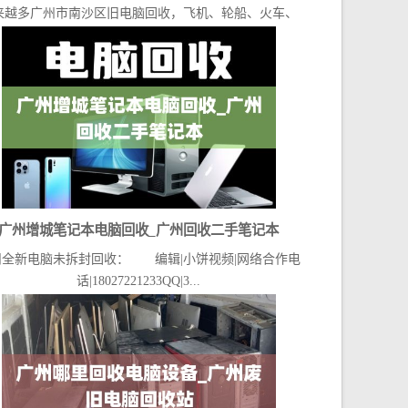
来越多广州市南沙区旧电脑回收，飞机、轮船、火车、
大巴...
广州增城笔记本电脑回收_广州回收二手笔记本
州全新电脑未拆封回收： 编辑|小饼视频|网络合作电
话|18027221233QQ|3...