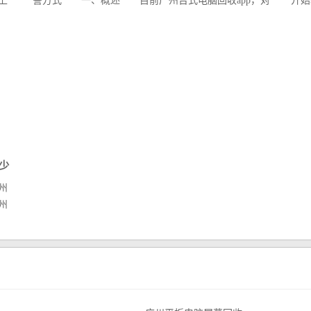
上
警方式 一、概述 目前广州台式电脑回收app，对
开
电...
少
州
州